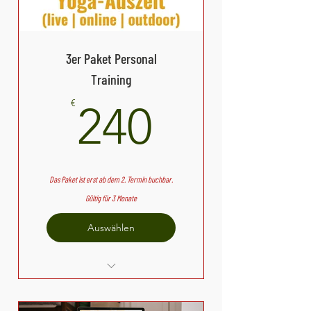
Yoga für Ungelenkige
ONLINE Yoga für Ungelenkige
Meditation und Achtsamkeit
3er Paket Personal
Outdoor-Yoga
Training
Aroha Power Workout
240€
€
240
Pilates
Das Paket ist erst ab dem 2. Termin buchbar.
Gültig für 3 Monate
Auswählen
1:1 Yoga Termin