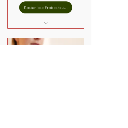
Kostenlose Probesitzung
Unbegrenzter Zugang zur
Mindful.Mediathek
3er Massage Paket
225€
€
225