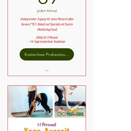
Pilates
jeden Monat
Unbegrenzter Zugang für einen Monat in allen
Kursen (*15% Rabatt auf Specials mit Susi im
Mindful.Yogi.Soul)
Gültig für 6 Monate
+ 14 Tage kostenlose Testphase
Kostenlose Probesitzung
Sanftes Yoga
Flow meets YinYoga
ONLINE Flow meets YinYoga
Yin & Yang Yoga
ONLINE Yin & Yang Yoga
Yin Yoga