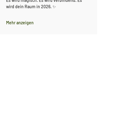
Es wird magisch. Es wird verbindend. Es 
wird dein Raum in 2026. ✨
Mehr anzeigen
Diese Veranstaltung teilen
Bleibe motiviert.
Abonniere unseren Newsletter!
E-Mail-Adresse